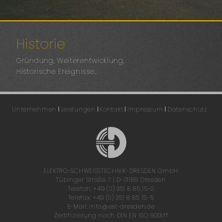
Historie
Gründung, Weiterentwicklung,
Historische Ereignisse…
Unternehmen
Leistungen
Kontakt
Impressum
Datenschutz
ELEKTRO-SCHWEISSTECHNIK-DRESDEN GmbH
Tübinger Straße 7
D-01189 Dresden
Telefon: +49 (0) 351 8 85 15-0
Telefax: +49 (0) 351 8 85 15-5
E-Mail: info@est-dresden.de
Zertifizierung nach DIN EN ISO 9001:ff