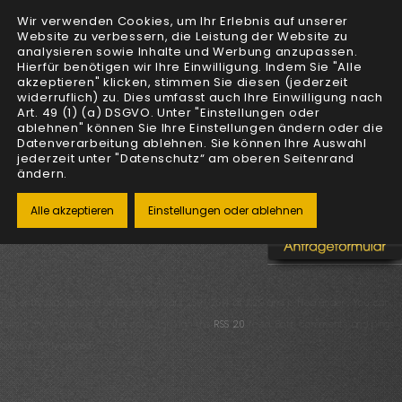
Wir verwenden Cookies, um Ihr Erlebnis auf unserer
Website zu verbessern, die Leistung der Website zu
analysieren sowie Inhalte und Werbung anzupassen.
Hierfür benötigen wir Ihre Einwilligung. Indem Sie "Alle
akzeptieren" klicken, stimmen Sie diesen (jederzeit
widerruflich) zu. Dies umfasst auch Ihre Einwilligung nach
Art. 49 (1) (a) DSGVO. Unter "Einstellungen oder
ablehnen" können Sie Ihre Einstellungen ändern oder die
Datenverarbeitung ablehnen. Sie können Ihre Auswahl
Automationen
» Anfrageformular_hover
jederzeit unter "Datenschutz“ am oberen Seitenrand
ändern.
Alle akzeptieren
Einstellungen oder ablehnen
This entry was posted on Dienstag, März 25th, 2014 at 11:29 and is filed under . You can
follow any responses to this entry through the
RSS 2.0
feed. Both comments and pings
are currently closed.