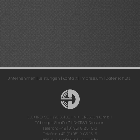
Unternehmen
Leistungen
Kontakt
Impressum
Datenschutz
ELEKTRO-SCHWEISSTECHNIK-DRESDEN GmbH
Tübinger Straße 7
D-01189 Dresden
Telefon: +49 (0) 351 8 85 15-0
Telefax: +49 (0) 351 8 85 15-5
E-Mail: info@est-dresden.de