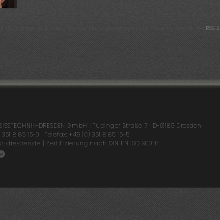
t 09:33 and is filed under . You can follow any responses to this entry through the
RSS 2
ISSTECHNIK-DRESDEN GmbH | Tübinger Straße 7 |
D-01189 Dresden
 351 8 85 15-0 | Telefax: +49 (0) 351 8 85 15-5
t-dresden.de | Zertifizierung nach DIN EN ISO 9001:ff